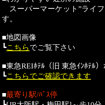
スーパーマーケット”ライフ
す。
■地図画像
┗
こちら
でご覧下さい
■東急REIﾎﾃﾙ（旧 東急ｲﾝﾎﾃ
┗
こちらでご確認できます
■
最寄り駅/ﾊﾞｽ停
┣[JR大阪駅・梅田駅]～歩10分