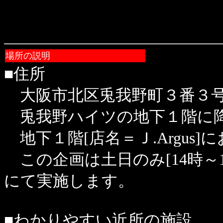
場所の説明
■住所
大阪市北区兎我野町３番３
兎我野ハイツの地下１階に降
地下１階[店名＝Ｊ.Argus]
この企画は土日のみ[14時～17
にて実施します。
■わかりやすい近所の施設