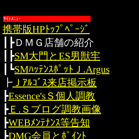
ｻｲﾄﾒﾆｭｰ
携帯版HPﾄｯﾌﾟﾍﾟｰｼﾞ
┃┣ＤＭＧ店舗の紹介
┃┣
SM大門とES男獣牢
┃┗
SMﾊｯﾃﾝｽﾎﾟｯﾄＪ.Argus
┣
Ｊｱﾙｺﾞｽ来店掲示板
┣
Essence'sＳ個人調教
┣
Ｅ.Ｓブログ調教画像
┣
WEBﾒﾝﾃﾅﾝｽ等告知
┣
DMG会員とﾎﾟｲﾝﾄ