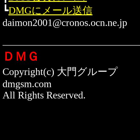
┗
DMGにメール送信
daimon2001@cronos.ocn.ne.jp
ＤＭＧ
Copyright(c) 大門グループ
dmgsm.com
All Rights Reserved.