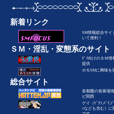
新着リンク
SM情報総合サイ
いて便利！
ＳＭ・淫乱・変態系のサイト
ｹﾞｲ向けのＳＭ
提供
ホモSMに興味を
総合サイト
首都圏の発展場
ビ関西
ゲイ（ﾋﾞｱﾝ,ﾊﾞｲ,ｼ
ｨなども含む）に限定
です。