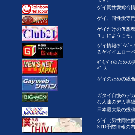
ゲイ同性愛総合
ゲイ、同性愛専
ゲイだけの仮想
１」にようこそ
ゲイ情報(ｹﾞｲﾊﾞｰ,
るゲイイエロー
ｹﾞｲ,ﾊﾞｲのための
ﾍﾟｰｽ
ゲイのための総
ガタイ自慢のデカ
な人達のデカ専総合
日本最大級の投
ゲイ（男性同性
STD予防情報の